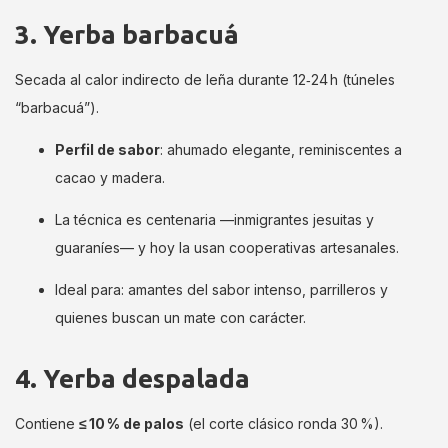
3. Yerba barbacuá
Secada al calor indirecto de leña durante 12‑24 h (túneles
“barbacuá”).
Perfil de sabor
: ahumado elegante, reminiscentes a
cacao y madera.
La técnica es centenaria —inmigrantes jesuitas y
guaraníes— y hoy la usan cooperativas artesanales.
Ideal para: amantes del sabor intenso, parrilleros y
quienes buscan un mate con carácter.
4. Yerba despalada
Contiene
≤ 10 % de palos
(el corte clásico ronda 30 %).