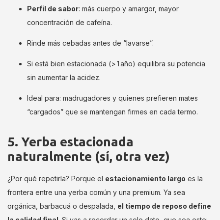
Perfil de sabor
: más cuerpo y amargor, mayor
concentración de cafeína.
Rinde más cebadas antes de “lavarse”.
Si está bien estacionada (> 1 año) equilibra su potencia
sin aumentar la acidez.
Ideal para: madrugadores y quienes prefieren mates
“cargados” que se mantengan firmes en cada termo.
5. Yerba estacionada
naturalmente (sí, otra vez)
¿Por qué repetirla? Porque el
estacionamiento largo
es la
frontera entre una yerba común y una premium. Ya sea
orgánica, barbacuá o despalada,
el tiempo de reposo define
la calidad final
. Si vas a recordar un solo dato, que sea este: