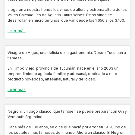
Llegaron a nuestra tienda los vinos de altura y extrema altura de los
Valles Calchaquíes de Agustin Lanus Wines. Estos vinos se
desarrollan en micro terruños, que van desde los 1.650 a los 3.100
metros sobre el nivel del mar, albergan algunos de los
Leer más
Vinagre de Higos, una delicia de la gastronomía. Desde Tucumán a
tu mesa
En Timbó Viejo, provincia de Tucumán, nace en el año 2003 un
emprendimiento agrícola familiar y artesanal, dedicado a este
producto novedoso, artesanal, natural y delicioso.
Leer más
Negroni, un trago clásico, que también se puede preparar con Gin y
Vermouth Argentinos
Hace más de 100 años, se dice que nació por error en 1919, uno de
los cócteles más famosos del mundo. Ahora un clásico: El Negroni