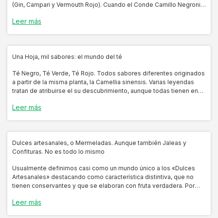
(Gin, Campari y Vermouth Rojo). Cuando el Conde Camillo Negroni
pidió un «Americano» en Florencia, Italia, pero con un
Leer más
Una Hoja, mil sabores: el mundo del té
Té Negro, Té Verde, Té Rojo. Todos sabores diferentes originados
a partir de la misma planta, la Camellia sinensis. Varias leyendas
tratan de atribuirse el su descubrimiento, aunque todas tienen en
común que se originaron en países asiáticos como Chi
Leer más
Dulces artesanales, o Mermeladas. Aunque también Jaleas y
Confituras. No es todo lo mismo
Usualmente definimos casi como un mundo único a los «Dulces
Artesanales» destacando como característica distintiva, que no
tienen conservantes y que se elaboran con fruta verdadera. Por
eso encontramos en los «Dulces Artesanales» trozos de fruta, los
Leer más