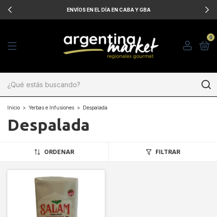
ENVÍOS EN EL DÍA EN CABA Y GBA
0
Inicio
>
Yerbas e Infusiones
>
Despalada
Despalada
ORDENAR
FILTRAR