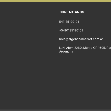
CONTACTÁNOS
541135190101
+5491135190101
hola@argentinamarket.com.ar
L. N. Alem 2260, Munro CP 1605. Pa
Argentina