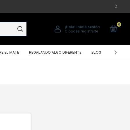
0
¡Hola!
Iniciá sesión
O podés registrarte
E EL MATE
REGALANDO ALGO DIFERENTE
BLOG
POLÍTICA