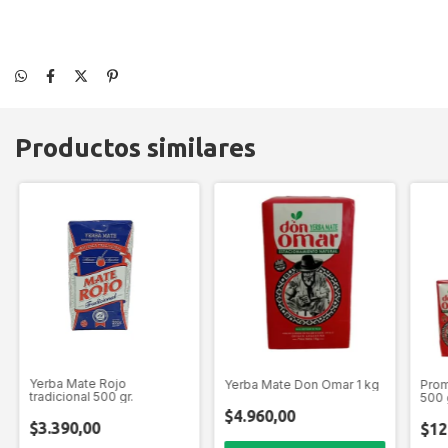
Productos similares
Yerba Mate Rojo
Yerba Mate Don Omar 1 kg
Prom
tradicional 500 gr.
500 
$4.960,00
$3.390,00
$12