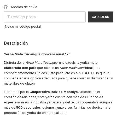
CAMBIAR CP
Entregas para el CP:
Medios de envío
CALCULAR
No sé mi código postal
Descripción
Yerba Mate Tucangua Convencional 1kg
Disfruta de la
Yerba Mate Tucangua
, una exquisita yerba mate
elaborada con palo
que ofrece un
sabor tradicional
ideal para
compartir momentos únicos. Este producto es
sin T.A.C.C.
, lo que lo
convierte en una opción adecuada para quienes buscan disfrutar de un
mate libre de gluten.
Elaborada por la
Cooperativa Ruiz de Montoya
, ubicada en el
corazón de Misiones, esta yerba cuenta con más de
60 años de
experiencia
en la industria yerbatera y del té. La cooperativa agrupa a
más de
500 asociados
, quienes, junto a sus familias, se dedican a la
producción de yerba de primera calidad.