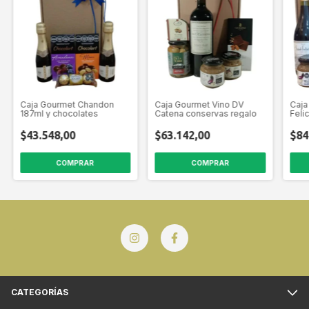
Caja Gourmet Chandon
Caja Gourmet Vino DV
Caja
187ml y chocolates
Catena conservas regalo
Feli
Reg
$43.548,00
$63.142,00
$84
CATEGORÍAS