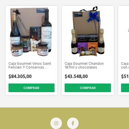
Caja Gourmet Vinos Saint
Caja Gourmet Chandon
Caj
Felicien Y Conservas
187ml y chocolates
con 
Regalo
$84.305,00
$43.548,00
$51