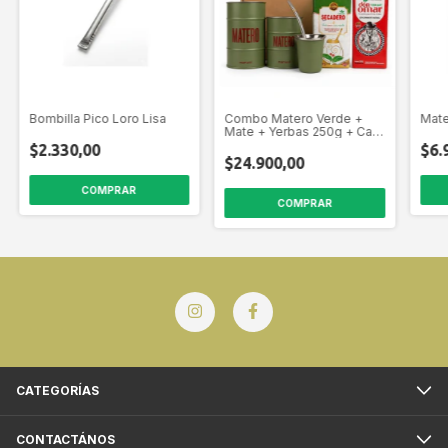
Bombilla Pico Loro Lisa
Combo Matero Verde +
Mate
Mate + Yerbas 250g + Caja
Regalo
$2.330,00
$6.
$24.900,00
CATEGORÍAS
CONTACTÁNOS