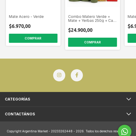
Mate Acero - Verde
Combo Matero Verde +
Mate
Mate + Yerbas 250g + Caja
Regalo
$6.970,00
$6.
$24.900,00
CATEGORÍAS
CONTACTÁNOS
Copyright Argentina Market - 20233262448 - 2026. Todos los derechos reservados.