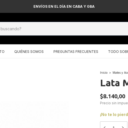
ENVÍOS EN EL DÍA EN CABA Y GBA
TO
QUIÉNES SOMOS
PREGUNTAS FRECUENTES
TODO SOBR
Inicio
>
Mates y Ac
Lata 
$8.140,00
Precio sin impu
¡No te lo pier