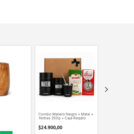
Combo Matero Negro + Mate +
Lata Matera - V
Yerbas 250g + Caja Regalo
$8.140,00
$24.900,00