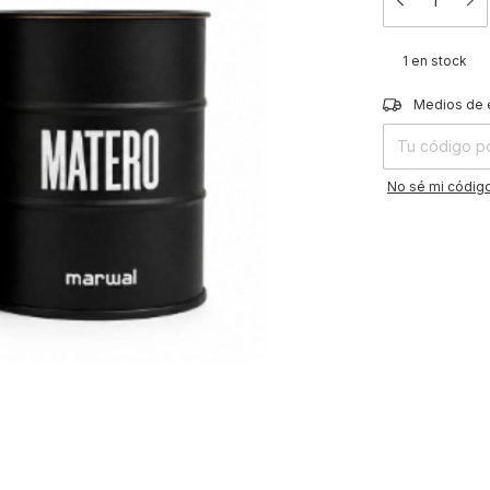
1
en stock
Entregas para el
Medios de 
No sé mi código