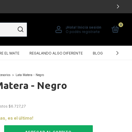
0
¡Hola!
Iniciá sesión
O podés registrarte
E EL MATE
REGALANDO ALGO DIFERENTE
BLOG
POLÍTICA
cesorios
>
Lata Matera - Negro
Matera - Negro
estos
$6.727,27
das, es el último!