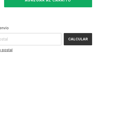
CAMBIAR CP
 CP:
envío
CALCULAR
 postal